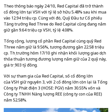
Theo thông báo ngày 24/10, Red Capital đã trở thành
cổ đông lớn tại VSH với tỷ lệ sở hữu 5.48% sau khi mua
vào 12.94 triệu cp. Cùng với đó, Quỹ Đầu tư Cổ phiếu
Tăng trưởng Red Three do Red Capital cũng đang nắm
giữ gần 9.64 triệu cp VSH, tỷ lệ 4.08%.
Tổng cộng, lượng cổ phần Red Capital cùng quỹ Red
Three nắm giữ là 9.56%, tương đương gần 22.58 triệu
cp. Thị trường hôm 17/10 ghi nhận khối lượng giao dịch
thỏa thuận tương đương lượng nắm giữ của 2 quỹ này,
giá trị 903 tỷ đồng.
Với sự tham gia của Red Capital, số cổ đông lớn
của VSH giữ nguyên 3, với 2 cổ đông lớn còn lại là Tổng
Công ty Phát điện 3 (HOSE: PGV) nắm 30.55% vốn và
Công ty TNHH Năng lượng REE (công ty con của REE)
nắm 52.58%.